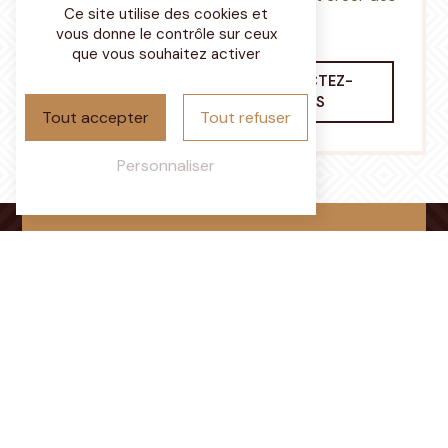
Ce site utilise des cookies et
souvenirs inoubliables.
vous donne le contrôle sur ceux
que vous souhaitez activer
EN SAVOIR
CONTACTEZ-
PLUS
NOUS
Tout accepter
Tout refuser
Personnaliser
Adresse
Chemin du Parcaigneau
72350 Brûlon