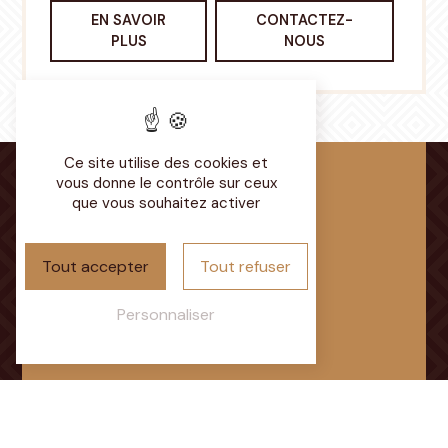
EN SAVOIR
CONTACTEZ-
PLUS
NOUS
Ce site utilise des cookies et
vous donne le contrôle sur ceux
que vous souhaitez activer
Adresse
Tout accepter
Tout refuser
Chemin du Parcaigneau
72350 Brûlon
Personnaliser