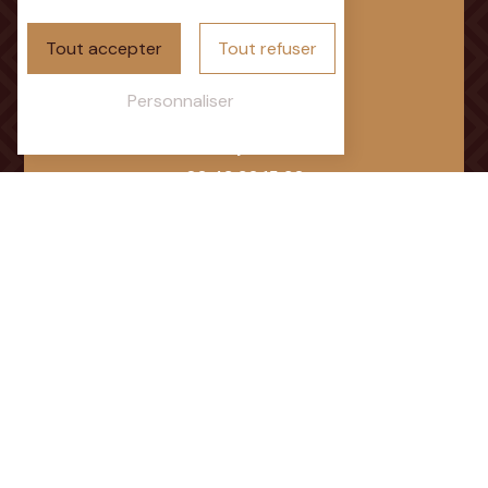
Tout accepter
Tout refuser
Personnaliser
Téléphone
02 43 92 15 92
E-mail
lestipisdubdv@gmail.com