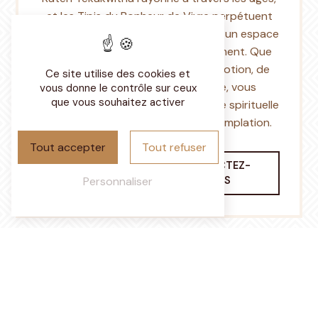
et les Tipis du Bonheur de Vivre perpétuent
cette tradition millénaire en offrant un espace
de recueillement et de ressourcement. Que
votre visite soit empreinte de dévotion, de
Ce site utilise des cookies et
curiosité ou de quête intérieure, vous
vous donne le contrôle sur ceux
que vous souhaitez activer
trouverez en ce lieu une parenthèse spirituelle
propice à la réflexion et à la contemplation.
Tout accepter
Tout refuser
EN SAVOIR
CONTACTEZ-
PLUS
NOUS
Personnaliser