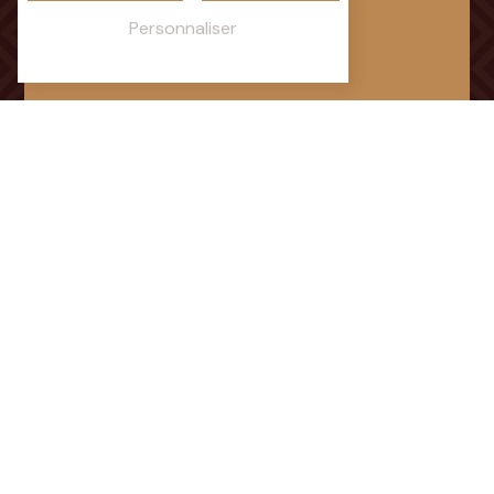
Chemin du Parcaigneau
Personnaliser
72350 Brûlon
Téléphone
02 43 92 15 92