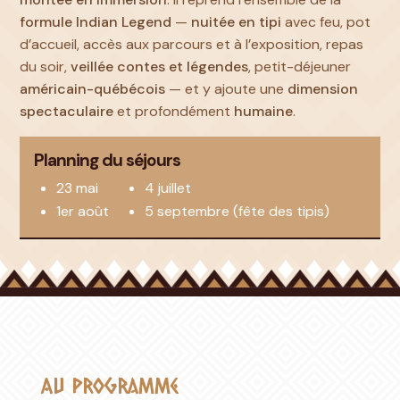
formule Indian Legend
—
nuitée en tipi
avec feu, pot
d’accueil, accès aux parcours et à l’exposition, repas
du soir,
veillée contes et légendes
, petit-déjeuner
américain-québécois
— et y ajoute une
dimension
spectaculaire
et profondément
humaine
.
Planning du séjours
23 mai
4 juillet
1er août
5 septembre (fête des tipis)
Au programme