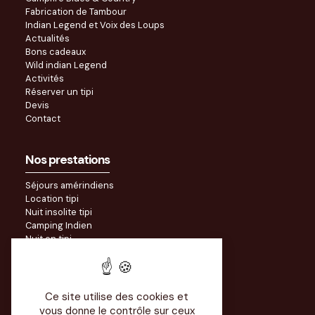
Fabrication de Tambour
Indian Legend et Voix des Loups
Actualités
Bons cadeaux
Wild indian Legend
Activités
Réserver un tipi
Devis
Contact
Nos prestations
Séjours amérindiens
Location tipi
Nuit insolite tipi
Camping Indien
Nuit en tipi
Séjour légende indiennes
Sainte Kateri Tekakwitha
Journée découverte Indiens
Séjours scolaires
Ce site utilise des cookies et
Nuit avec des loups
vous donne le contrôle sur ceux